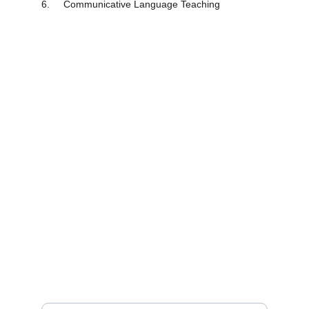
6.	Communicative Language Teaching
Pendidikan
Mengintegrasikan nilai-nilai Islam dalam 
pendidikan.
Akhlak
smamasjidsyuhada@gmail.com
085117394917
Sains
Masukkan alamat email Anda